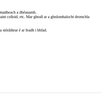
eamaitheach a dhéanamh.
saint colloid, etc. Mar gheall ar a ghníomhaíocht dromchla
 stóráiltear é ar feadh i bhfad.