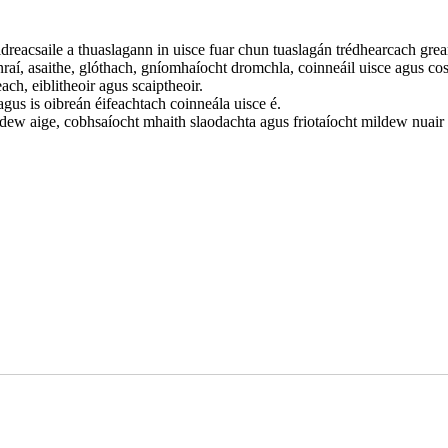
idreacsaile a thuaslagann in uisce fuar chun tuaslagán trédhearcach gr
nraí, asaithe, glóthach, gníomhaíocht dromchla, coinneáil uisce agus co
ach, eiblitheoir agus scaiptheoir.
agus is oibreán éifeachtach coinneála uisce é.
ildew aige, cobhsaíocht mhaith slaodachta agus friotaíocht mildew nuair a