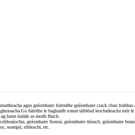
amaitheacha agus gníomhaire foirmithe gníomhaire crack chun feabhas 
igheasacha.Go háirithe le haghaidh roinnt táibléad leochaileacha mór le 
ag baint úsáide as modh fliuch.
e cobhsaíochta, gníomhaire fionraí, gníomhaire tiúsach, gníomhaire brata
oc, seampú, eibleacht, etc.