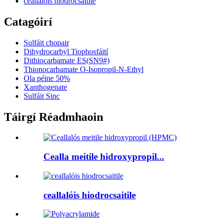
ceallalóis hiodrocsaitile
Catagóirí
Sulfáit chopair
Dihydrocarbyl Tiophosfáití
Dithiocarbamate ES(SN9#)
Thionocarbamate O-Isopropil-N-Ethyl
Ola péine 50%
Xanthogenate
Sulfáit Sinc
Táirgí Réadmhaoin
Cealla meitile hidroxypropil...
ceallalóis hiodrocsaitile