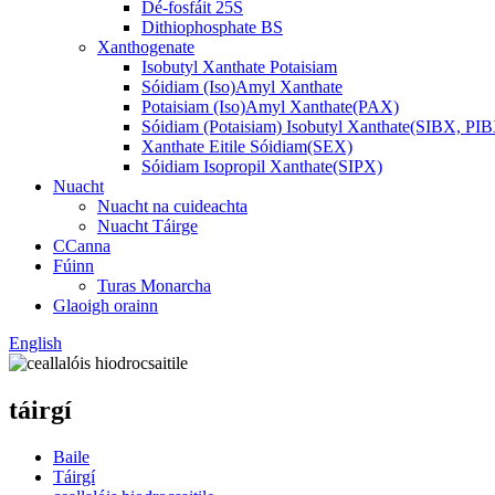
Dé-fosfáit 25S
Dithiophosphate BS
Xanthogenate
Isobutyl Xanthate Potaisiam
Sóidiam (Iso)Amyl Xanthate
Potaisiam (Iso)Amyl Xanthate(PAX)
Sóidiam (Potaisiam) Isobutyl Xanthate(SIBX, PI
Xanthate Eitile Sóidiam(SEX)
Sóidiam Isopropil Xanthate(SIPX)
Nuacht
Nuacht na cuideachta
Nuacht Táirge
CCanna
Fúinn
Turas Monarcha
Glaoigh orainn
English
táirgí
Baile
Táirgí