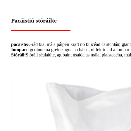
Pacáistiú stóráilte
pacáiste:
Grád bia: mála páipéir kraft nó buicéad cairtchláir, 
Iompar:
i gcoinne na gréine agus na báistí, ní féidir iad a iompar
Stóráil:
Stóráil séalaithe, ag baint úsáide as málaí plaisteacha, má