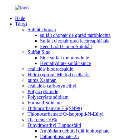
Baile
Táirgí
Sulfáit chopair
sulfáit chopair de ghrád tairbhíochta
Sulfáit chopair grád leictreaphlátála
Feed Grád Copar Sulpháit
Sulfáit Sinc
Sinc sulfáit monohydrate
Heptahydrate sulfáit since
ceallalóis hiodrocsaitile
Hidroxypropil Methyl ceallalóis
guma Xanthan
ceallalóis carboxymethyl
Polyacrylamide
Polyacrylate sóidiam
Formáid Sóidiam
Dithiocarbamate ES(SN9#)
Thionocarbamate O-Isopropil-N-Ethyl
Ola péine 50%
Dihydrocarbyl Tiophosfáití
Amóiniam débutyl dithiophosphate
Dithiophosphate 25