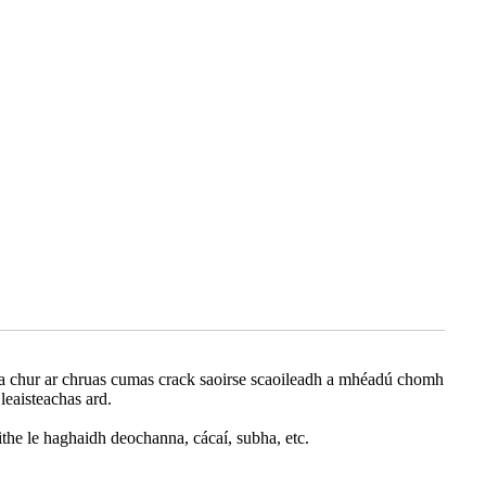
a chur ar chruas cumas crack saoirse scaoileadh a mhéadú chomh
leaisteachas ard.
ithe le haghaidh deochanna, cácaí, subha, etc.