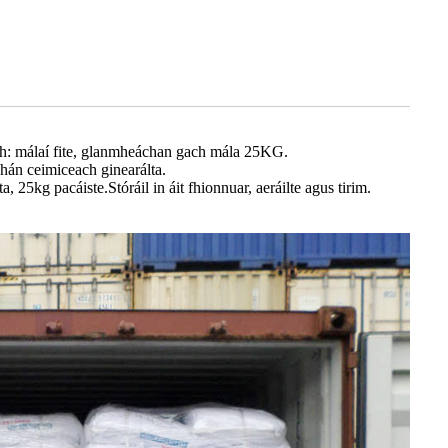
och: málaí fite, glanmheáchan gach mála 25KG.
achán ceimiceach ginearálta.
, 25kg pacáiste.Stóráil in áit fhionnuar, aeráilte agus tirim.