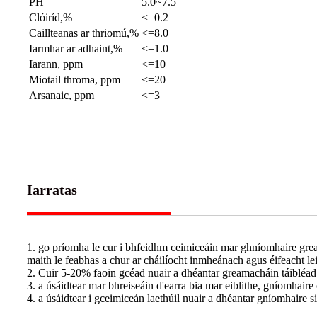
PH
5.0~7.5
Clóiríd,%
<=0.2
Caillteanas ar thriomú,%
<=8.0
Iarmhar ar adhaint,%
<=1.0
Iarann, ppm
<=10
Miotail throma, ppm
<=20
Arsanaic, ppm
<=3
Iarratas
1. go príomha le cur i bhfeidhm ceimiceáin mar ghníomhaire gre
maith le feabhas a chur ar cháilíocht inmheánach agus éifeacht le
2. Cuir 5-20% faoin gcéad nuair a dhéantar greamacháin táibléad 
3. a úsáidtear mar bhreiseáin d'earra bia mar eiblithe, gníomhair
4. a úsáidtear i gceimiceán laethúil nuair a dhéantar gníomhaire si