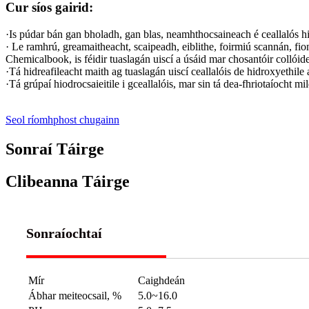
Cur síos gairid:
·Is púdar bán gan bholadh, gan blas, neamhthocsaineach é ceallalós h
· Le ramhrú, greamaitheacht, scaipeadh, eiblithe, foirmiú scannán, fio
Chemicalbook, is féidir tuaslagán uiscí a úsáid mar chosantóir collóide
·Tá hidreafileacht maith ag tuaslagán uiscí ceallalóis de hidroxyethile 
·Tá grúpaí hiodrocsaieitile i gceallalóis, mar sin tá dea-fhriotaíocht m
Seol ríomhphost chugainn
Sonraí Táirge
Clibeanna Táirge
Sonraíochtaí
Mír
Caighdeán
Ábhar meiteocsail, %
5.0~16.0