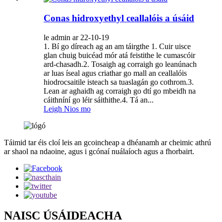
Conas hidroxyethyl ceallalóis a úsáid
le admin ar 22-10-19
1. Bí go díreach ag an am táirgthe 1. Cuir uisce
glan chuig buicéad mór atá feistithe le cumascóir
ard-chasadh.2. Tosaigh ag corraigh go leanúnach
ar luas íseal agus criathar go mall an ceallalóis
hiodrocsaitile isteach sa tuaslagán go cothrom.3.
Lean ar aghaidh ag corraigh go dtí go mbeidh na
cáithníní go léir sáithithe.4. Tá an...
Leigh Nios mo
Táimid tar éis cloí leis an gcoincheap a dhéanamh ar cheimic athrú
ar shaol na ndaoine, agus i gcónaí nuálaíoch agus a fhorbairt.
NAISC ÚSÁIDEACHA