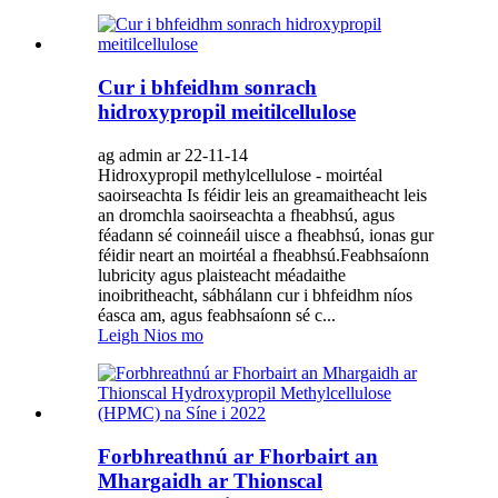
Cur i bhfeidhm sonrach
hidroxypropil meitilcellulose
ag admin ar 22-11-14
Hidroxypropil methylcellulose - moirtéal
saoirseachta Is féidir leis an greamaitheacht leis
an dromchla saoirseachta a fheabhsú, agus
féadann sé coinneáil uisce a fheabhsú, ionas gur
féidir neart an moirtéal a fheabhsú.Feabhsaíonn
lubricity agus plaisteacht méadaithe
inoibritheacht, sábhálann cur i bhfeidhm níos
éasca am, agus feabhsaíonn sé c...
Leigh Nios mo
Forbhreathnú ar Fhorbairt an
Mhargaidh ar Thionscal