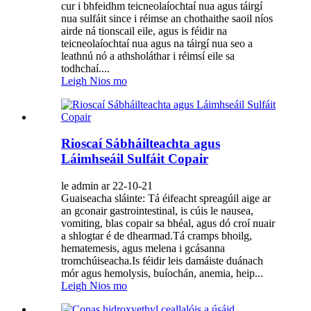
cur i bhfeidhm teicneolaíochtaí nua agus táirgí
nua sulfáit since i réimse an chothaithe saoil níos
airde ná tionscail eile, agus is féidir na
teicneolaíochtaí nua agus na táirgí nua seo a
leathnú nó a athsholáthar i réimsí eile sa
todhchaí....
Leigh Nios mo
Rioscaí Sábháilteachta agus
Láimhseáil Sulfáit Copair
le admin ar 22-10-21
Guaiseacha sláinte: Tá éifeacht spreagúil aige ar
an gconair gastrointestinal, is cúis le nausea,
vomiting, blas copair sa bhéal, agus dó croí nuair
a shlogtar é de dhearmad.Tá cramps bhoilg,
hematemesis, agus melena i gcásanna
tromchúiseacha.Is féidir leis damáiste duánach
mór agus hemolysis, buíochán, anemia, heip...
Leigh Nios mo