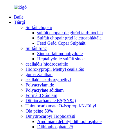
Baile
Táirgí
Sulfáit chopair
sulfáit chopair de ghrád tairbhíochta
Sulfáit chopair grád leictreaphlátála
Feed Grád Copar Sulpháit
Sulfáit Sinc
Sinc sulfáit monohydrate
Heptahydrate sulfáit since
ceallalóis hiodrocsaitile
Hidroxypropil Methyl ceallalóis
guma Xanthan
ceallalóis carboxymethyl
Polyacrylamide
Polyacrylate sóidiam
Formáid Sóidiam
Dithiocarbamate ES(SN9#)
Thionocarbamate O-Isopropil-N-Ethyl
Ola péine 50%
Dihydrocarbyl Tiophosfáití
Amóiniam débutyl dithiophosphate
Dithiophosphate 25