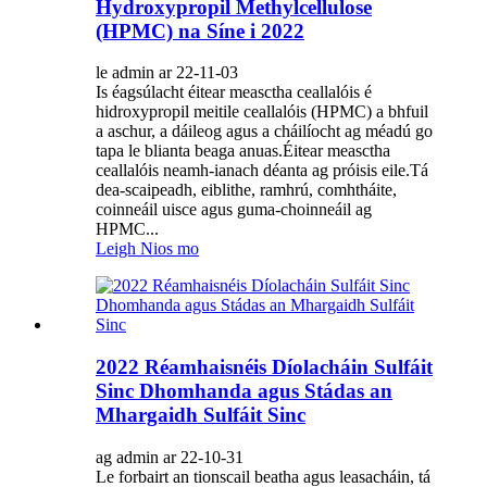
Hydroxypropil Methylcellulose
(HPMC) na Síne i 2022
le admin ar 22-11-03
Is éagsúlacht éitear measctha ceallalóis é
hidroxypropil meitile ceallalóis (HPMC) a bhfuil
a aschur, a dáileog agus a cháilíocht ag méadú go
tapa le blianta beaga anuas.Éitear measctha
ceallalóis neamh-ianach déanta ag próisis eile.Tá
dea-scaipeadh, eiblithe, ramhrú, comhtháite,
coinneáil uisce agus guma-choinneáil ag
HPMC...
Leigh Nios mo
2022 Réamhaisnéis Díolacháin Sulfáit
Sinc Dhomhanda agus Stádas an
Mhargaidh Sulfáit Sinc
ag admin ar 22-10-31
Le forbairt an tionscail beatha agus leasacháin, tá