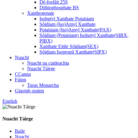
Dé-fosfáit 25S
Dithiophosphate BS
Xanthogenate
Isobutyl Xanthate Potaisiam
Sóidiam (Iso)Amyl Xanthate
Potaisiam (Iso)Amyl Xanthate(PAX)
Sóidiam (Potaisiam) Isobutyl Xanthate(SIBX,
PIBX)
Xanthate Eitile Sóidiam(SEX)
Sóidiam Isopropil Xanthate(SIPX)
Nuacht
Nuacht na cuideachta
Nuacht Táirge
CCanna
Fúinn
Turas Monarcha
Glaoigh orainn
English
Nuacht Táirge
Baile
Nuacht