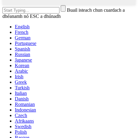
Buail isteach chun cuardach a
dhéanamh nó ESC a dhúnadh
English
French
German
Portuguese
Spanish
Russian
Japanese
Korean
Arabic
Irish
Greek
Turkish
Italian
Danish
Romanian
Indonesian
Czech
Afrikaans
Swedish
Polish
Basque