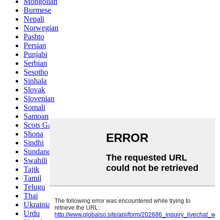
Mongolian
Burmese
Nepali
Norwegian
Pashto
Persian
Punjabi
Serbian
Sesotho
Sinhala
Slovak
Slovenian
Somali
Samoan
Scots Gaelic
Shona
Sindhi
Sundanese
Swahili
Tajik
Tamil
Telugu
Thai
Ukrainian
Urdu