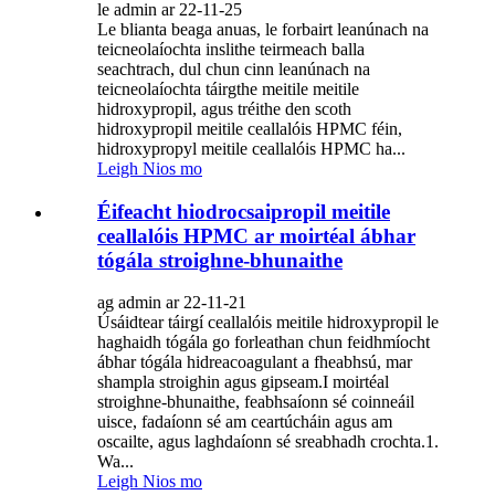
le admin ar 22-11-25
Le blianta beaga anuas, le forbairt leanúnach na
teicneolaíochta inslithe teirmeach balla
seachtrach, dul chun cinn leanúnach na
teicneolaíochta táirgthe meitile meitile
hidroxypropil, agus tréithe den scoth
hidroxypropil meitile ceallalóis HPMC féin,
hidroxypropyl meitile ceallalóis HPMC ha...
Leigh Nios mo
Éifeacht hiodrocsaipropil meitile
ceallalóis HPMC ar moirtéal ábhar
tógála stroighne-bhunaithe
ag admin ar 22-11-21
Úsáidtear táirgí ceallalóis meitile hidroxypropil le
haghaidh tógála go forleathan chun feidhmíocht
ábhar tógála hidreacoagulant a fheabhsú, mar
shampla stroighin agus gipseam.I moirtéal
stroighne-bhunaithe, feabhsaíonn sé coinneáil
uisce, fadaíonn sé am ceartúcháin agus am
oscailte, agus laghdaíonn sé sreabhadh crochta.1.
Wa...
Leigh Nios mo