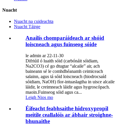
Nuacht
Nuacht na cuideachta
Nuacht Táirge
Anailís chomparáideach ar shóid
loiscneach agus fuinseog sóide
le admin ar 22-11-30
Difriúil ó luaith sóid (carbónáit sóidiam,
Na2CO3) cé go dtugtar “alcaile” air, ach
baineann sé le comhdhéanamh ceimiceach
salainn, agus tá sóid loiscneach (hiodrocsaíd
sóidiam, NaOH) fíor-intuaslagtha in uisce alcaile
láidir, le creimneach láidir agus hygroscópach.
maoin.Fuinseog sóid agus ca...
Leigh Nios mo
Éifeacht feabhsaithe hidroxypropil
meitile ceallalóis ar ábhair stroighne-
bhunaithe