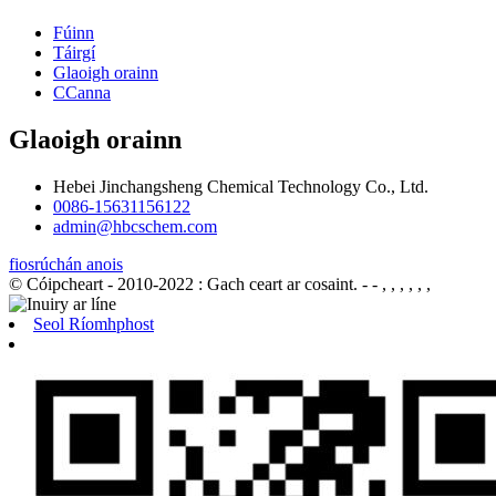
Fúinn
Táirgí
Glaoigh orainn
CCanna
Glaoigh orainn
Hebei Jinchangsheng Chemical Technology Co., Ltd.
0086-15631156122
admin@hbcschem.com
fiosrúchán anois
© Cóipcheart - 2010-2022 : Gach ceart ar cosaint.
- - , , , , , ,
Seol Ríomhphost