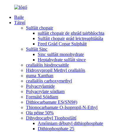
Baile
Táirgí
Sulfáit chopair
sulfáit chopair de ghrád tairbhíochta
Sulfáit chopair grád leictreaphlátála
Feed Grád Copar Sulpháit
Sulfáit Sinc
Sinc sulfáit monohydrate
Heptahydrate sulfáit since
ceallalóis hiodrocsaitile
Hidroxypropil Methyl ceallalóis
guma Xanthan
ceallalóis carboxymethyl
Polyacrylamide
Polyacrylate sóidiam
Formáid Sóidiam
Dithiocarbamate ES(SN9#)
Thionocarbamate O-Isopropil-N-Ethyl
Ola péine 50%
Dihydrocarbyl Tiophosfáití
Amóiniam débutyl dithiophosphate
Dithiophosphate 25