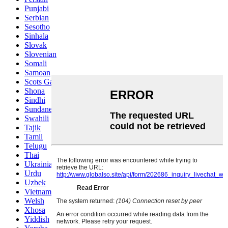
Punjabi
Serbian
Sesotho
Sinhala
Slovak
Slovenian
Somali
Samoan
Scots Gaelic
Shona
Sindhi
Sundanese
Swahili
Tajik
Tamil
Telugu
Thai
Ukrainian
Urdu
Uzbek
Vietnamese
Welsh
Xhosa
Yiddish