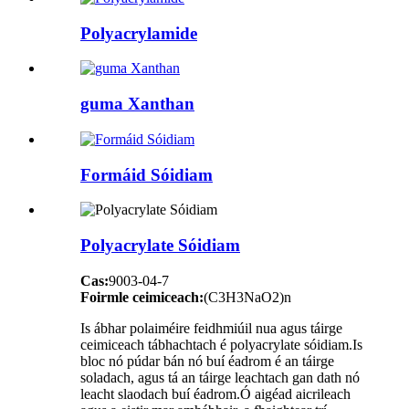
Polyacrylamide
guma Xanthan
Formáid Sóidiam
Polyacrylate Sóidiam
Cas:
9003-04-7
Foirmle ceimiceach:
(C3H3NaO2)n
Is ábhar polaiméire feidhmiúil nua agus táirge
ceimiceach tábhachtach é polyacrylate sóidiam.Is
bloc nó púdar bán nó buí éadrom é an táirge
soladach, agus tá an táirge leachtach gan dath nó
leacht slaodach buí éadrom.Ó aigéad aicrileach