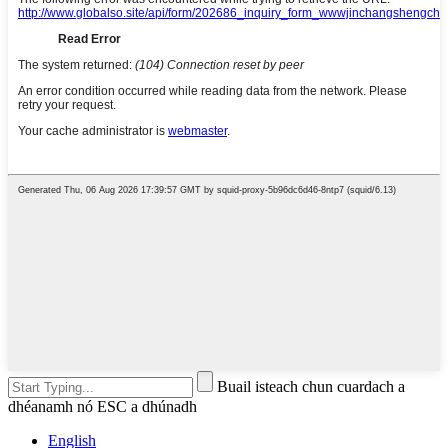
Buail isteach chun cuardach a
dhéanamh nó ESC a dhúnadh
English