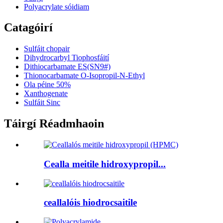
Polyacrylate sóidiam
Catagóirí
Sulfáit chopair
Dihydrocarbyl Tiophosfáití
Dithiocarbamate ES(SN9#)
Thionocarbamate O-Isopropil-N-Ethyl
Ola péine 50%
Xanthogenate
Sulfáit Sinc
Táirgí Réadmhaoin
Cealla meitile hidroxypropil...
ceallalóis hiodrocsaitile