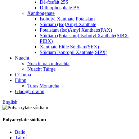
Dé-fosfáit 25S
Dithiophosphate BS
Xanthogenate
Isobutyl Xanthate Potaisiam
Sóidiam (Iso)Amyl Xanthate
Potaisiam (Iso)Amyl Xanthate(PAX)
Sóidiam (Potaisiam) Isobutyl Xanthate(SIBX,
PIBX)
Xanthate Eitile Sóidiam(SEX)
Sóidiam Isopropil Xanthate(SIPX)
Nuacht
Nuacht na cuideachta
Nuacht Táirge
CCanna
Fúinn
Turas Monarcha
Glaoigh orainn
English
Polyacrylate sóidiam
Baile
Táirgí