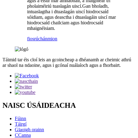
agus a eistir mar amhábhair, a fhaightear trí
pholaiméiriú tuaslagán uiscí.Gan bholadh,
intuaslagtha i dtuaslagán uiscí hiodrocsaíd
sóidiam, agus deasctha i dtuaslagáin uiscí mar
hiodrocsaíd chailciam agus hiodrocsaíd
mhaignéisiam.
fiosrúchán
mion
Táimid tar éis cloí leis an gcoincheap a dhéanamh ar cheimic athrú
ar shaol na ndaoine, agus i gcónaí nuálaíoch agus a fhorbairt.
NAISC ÚSÁIDEACHA
Fúinn
Táirgí
Glaoigh orainn
CCanna